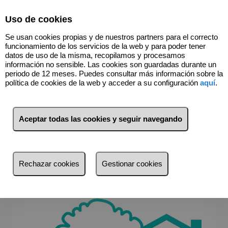
Select Language
▼
Uso de cookies
615300545
Se usan cookies propias y de nuestros partners para el correcto
funcionamiento de los servicios de la web y para poder tener
datos de uso de la misma, recopilamos y procesamos
información no sensible. Las cookies son guardadas durante un
Contacto
periodo de 12 meses. Puedes consultar más información sobre la
política de cookies de la web y acceder a su configuración
aquí
.
La fuerza de una inmobiliaria
Aquí tienes todo lo que necesitas para vender,
comprar o alquilar un inmueble...
Aceptar todas las cookies y seguir navegando
ROBLES Gestión Inmobiliaria
C/ Palma del Río, 9 local 2
29004 Málaga
Rechazar cookies
Gestionar cookies
Teléfono:
615 300 545
roblesgestioninmobiliaria@gmail.com