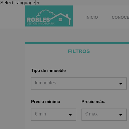
Select Language
▼
INICIO
CONÓC
FILTROS
Tipo de inmueble
Inmuebles
Inmuebles
Precio mínimo
Precio máx.
Viviendas
€ min
€ max
Garaje
Oficina
€ min
€ max