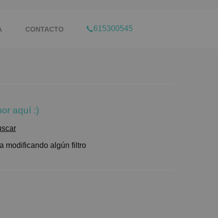
615300545
A
CONTACTO
or aquí :)
uscar
 modificando algún filtro