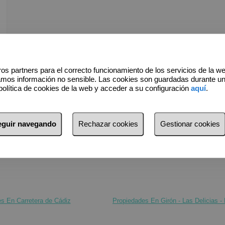
os partners para el correcto funcionamiento de los servicios de la w
amos información no sensible. Las cookies son guardadas durante u
política de cookies de la web y acceder a su configuración
aquí
.
seguir navegando
Rechazar cookies
Gestionar cookies
s En Carretera de Cádiz
Propiedades En Girón - Las Delicias - 