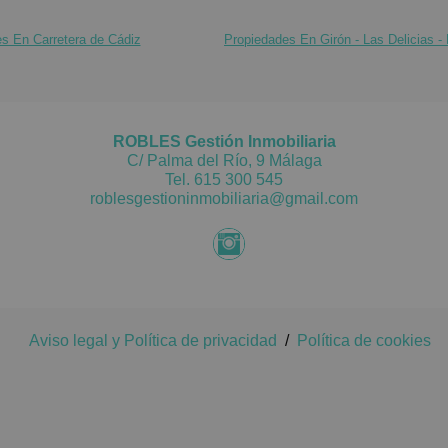
honorari
¡No lo d
s En Carretera de Cádiz
Propiedades En Girón - Las Delicias - 
del valor
P. y otr
Cumplien
incluido
de la Ju
honorari
del valor
ROBLES Gestión Inmobiliaria
C/ Palma del Río, 9 Málaga
P. y otr
Tel.
615 300 545
incluido
roblesgestioninmobiliaria@gmail.com
Aviso legal y Política de privacidad
/
Política de cookies