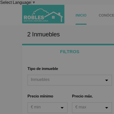
Select Language
▼
INICIO
CONÓC
2
Inmuebles
FILTROS
Tipo de inmueble
Inmuebles
Inmuebles
Precio mínimo
Precio máx.
Viviendas
€ min
€ max
Garaje