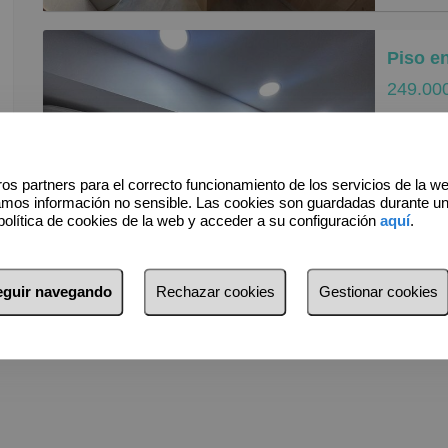
terraza 
funciona
La vivie
249.00
conserva
Robles Gestión Inmobiliaria vende apartamento CON
Se encue
LICENC
supermer
VALORA
os partners para el correcto funcionamiento de los servicios de la w
todo tip
amos información no sensible. Las cookies son guardadas durante u
política de cookies de la web y acceder a su configuración
aquí
.
comodida
Apartame
1 Do
rentabil
Gracias 
seguir navegando
Rechazar cookies
Gestionar cookies
resulta 
Complet
habitual
Buena in
¡Visítal
pasarían
Cumplien
Precio N
de la Ju