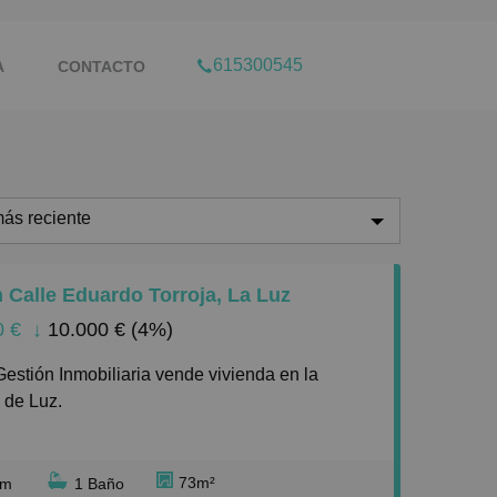
615300545
A
CONTACTO
ás reciente
ás reciente
n Calle Eduardo Torroja, La Luz
enos reciente
0 €
↓
10.000 € (4%)
aratos
aros
 de Luz.
equeños
de 73 m² construidos, distribuidos de en 3
randes
ios, cocina Completamente Reformada, 1 baño y
73m²
rm
1 Baño