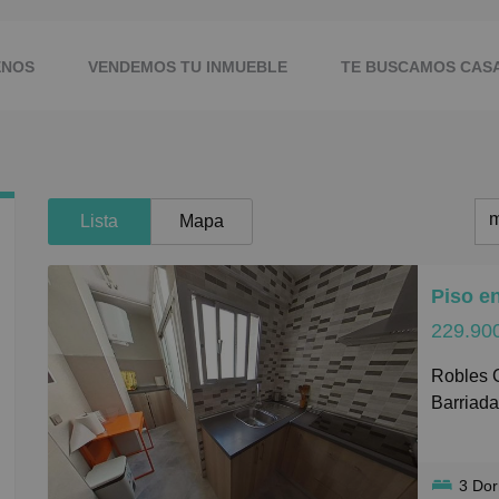
ENOS
VENDEMOS TU INMUEBLE
TE BUSCAMOS CAS
m
Lista
Mapa
m
Piso e
M
229.90
B
Robles Gestión Inmobiliaria vende vivienda en la
C
Barriada
P
Dispone 
G
dormitor
3 Do